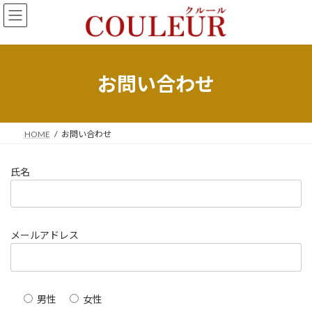
コ
ナ
ン
ビ
テ
ゲ
ン
ー
ツ
シ
へ
ョ
お問い合わせ
ス
ン
キ
に
ッ
移
プ
動
HOME
お問い合わせ
氏名
メールアドレス
男性
女性