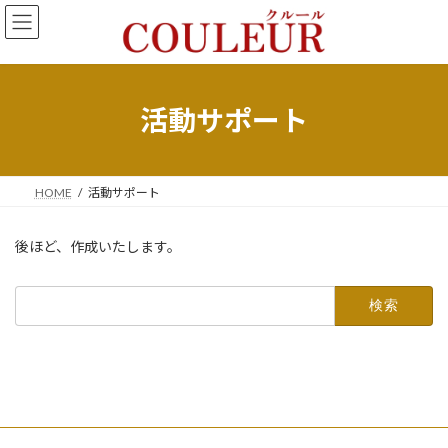
コ
ナ
ン
ビ
テ
ゲ
ン
ー
ツ
シ
へ
ョ
活動サポート
ス
ン
キ
に
ッ
移
プ
動
HOME
活動サポート
後ほど、作成いたします。
検
索: