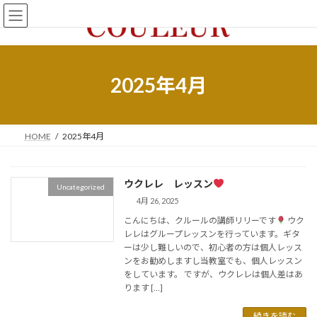
コ
ナ
ン
ビ
テ
ゲ
ン
ー
ツ
シ
へ
ョ
2025年4月
ス
ン
キ
に
ッ
移
プ
動
HOME
2025年4月
ウクレレ レッスン
Uncategorized
4月 26, 2025
こんにちは、クルールの講師リリーです
ウク
レレはグループレッスンを行っています。ギタ
ーは少し難しいので、初心者の方は個人レッス
ンをお勧めしますし当教室でも、個人レッスン
をしています。 ですが、ウクレレは個人差はあ
ります […]
続きを読む